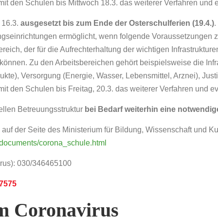
it den Schulen bis Mittwoch 18.3. das weiterer Verfahren und e
 16.3.
ausgesetzt bis zum Ende der Osterschulferien (19.4.)
.
ngseinrichtungen ermöglicht, wenn folgende Voraussetzungen zut
ereich, der für die Aufrechterhaltung der wichtigen Infrastruktur
 können. Zu den Arbeitsbereichen gehört beispielsweise die Inf
kte), Versorgung (Energie, Wasser, Lebensmittel, Arznei), Justi
t den Schulen bis Freitag, 20.3. das weiterer Verfahren und ev
ellen Betreuungsstruktur
bei Bedarf weiterhin eine notwendi
 auf der Seite des Ministerium für Bildung, Wissenschaft und Ku
/_documents/corona_schule.html
irus): 030/346465100
57575
Corona­­­­virus