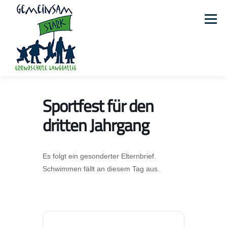
Zum
Inhalt
Menü
springen
Sportfest für den
STARTSEITE
TERMINE
DAS SIND WIR
dritten Jahrgang
PROJEKTE
UNSER TEAM
FOTOGALERIE
Es folgt ein gesonderter Elternbrief.
Schwimmen fällt an diesem Tag aus.
KONTAKT
OGATA