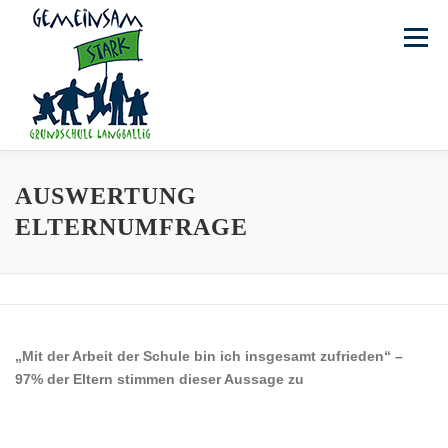
Zum
Inhalt
Menü
springen
STARTSEITE
TERMINE
DAS SIND WIR
AUSWERTUNG
ELTERNUMFRAGE
PROJEKTE
UNSER TEAM
FOTOGALERIE
KONTAKT
OGATA
„Mit der Arbeit der Schule bin ich insgesamt zufrieden“ –
97% der Eltern stimmen dieser Aussage zu